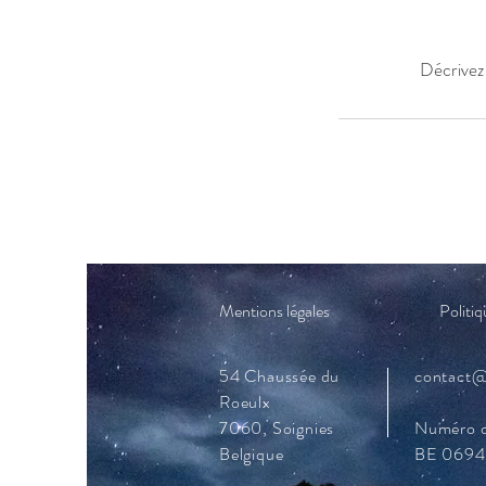
Décrivez 
Mentions légales
Politiq
54 Chaussée du
contact@
Roeulx
7060, Soignies
Numéro d
Belgique
BE 0694