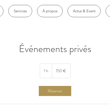
Services
À propos
Actus & Event
Événements privés
150
euros
1 h
1
150 €
Réserver