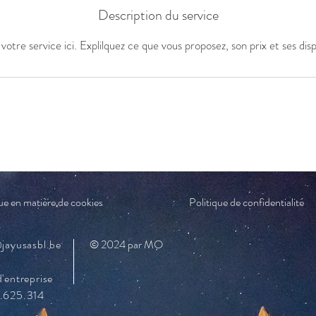
Description du service
votre service ici. Explilquez ce que vous proposez, son prix et ses dispo
ue en matière de cookies
Politique de confidentialité
jayusasbl.be
© 2024 par MO
'entreprise
.625.314