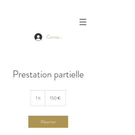
Connexion
Prestation partielle
150
euros
1 h
1
150 €
Réserver