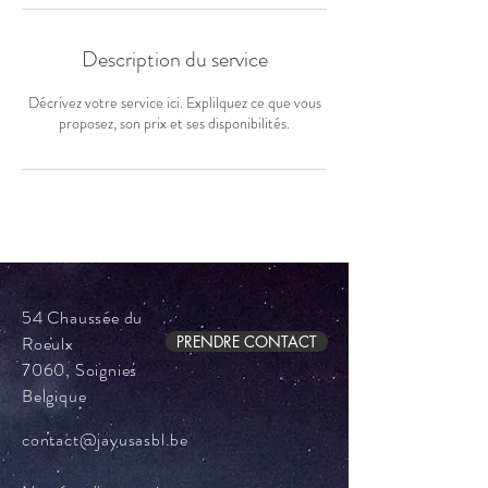
Description du service
Décrivez votre service ici. Explilquez ce que vous
proposez, son prix et ses disponibilités.
54 Chaussée du
Roeulx
PRENDRE CONTACT
7060, Soignies
Belgique
contact@jayusasbl.be