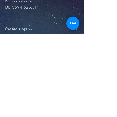
Numéro d'entreprise
BE
0694.625.314
Mentions légales
Politique en matière de cookies
Politique de confidentialité
Conditions d'utilisation
© 2024 par MO